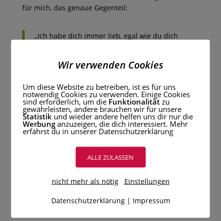
für mich, das genaue Gegenteil:
„Ich habe dich immer lieb, egal wie du dich
verhältst.“ (…auch wenn ich nicht jedes Verhalten
mag, doch das erwähne ich an anderer Stelle
Wir verwenden Cookies
nochmal…)
Um diese Website zu betreiben, ist es für uns
notwendig Cookies zu verwenden. Einige Cookies
(Meine Studienleiterin sagte immer so schön: „…und
sind erforderlich, um die
Funktionalität
zu
wenn du jemanden umbringst, dann besuche ich
gewährleisten, andere brauchen wir für unsere
Statistik
und wieder andere helfen uns dir nur die
dich im Gefängnis.“)
Werbung
anzuzeigen, die dich interessiert. Mehr
erfährst du in unserer Datenschutzerklärung
Die Botschaft dahinter ist ebenso klar:
„Es gibt nichts auf der Welt, dass uns trennen kann.“
ALLE ZULASSEN
Und das ist genau das, was sich nicht nur Kinder
und weiße Wuschelhunde wünschen, sondern alle
nicht mehr als nötig
Einstellungen
Eltern und andere Erwachsene ebenso:
Datenschutzerklärung
|
Impressum
Ein Netz aus Menschen, auf die ich mich 100%
verlassen kann.