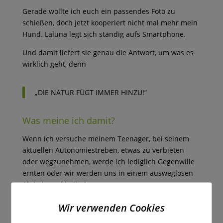
Gerade wollte ich euch ein passendes Foto zu
schießen, doch jetzt kooperiert nicht mal mehr mein
Hund. Laluna legt sich ständig aufs Smartphone.
Und damit liefert sie genau die Antwort, um was es
wirklich geht, denn
„DIE NATUR FÜGT IMMER HINZU!“
Was meine ich damit?
Wenn ich versuche meinem Teenager, bei seinem
aktuellen Autonomiestreben, etwas zu verbieten
oder wegzunehmen, werde ich lediglich Gegenwille
ernten oder wir werden uns in einem ausweglosen
Alphakampf befinden.
Wenn ich stattdessen etwas hinzufüge, dass ihm
Wir verwenden Cookies
noch mehr Spaß macht, wenn ich es schaffe, ihn für