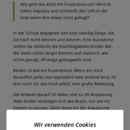
Wie geht das Kind mit Frustration um? Wird es
sofort impulsiv und schmeißt den Stift in die
Ecke wenn ihm etwas nicht gelingt?
In der Schule begegnen den Kids ständig Dinge, die
sie noch nicht kennen und können. Eine Ausnahme
stellen da vielleicht die (hochbegabten) Kinder dar,
die vieles schon längst können und dadurch, wie
schon gesagt, oft mega gelangweilt sind.
Beides ist extrem frustrierend. Wenn ein Kind
daraufhin jedes mal explodiert oder wütend wird, ist
dies nicht für das Kind selbst, eine große Belastung.
Die Antwort darauf ist leider, viel zu oft Anpassung.
Viele Kinder verbiegen sich wie Brezn, nur um ins
System zu passen. Doch diese Art der Anpassung
führt zu emotionaler Verhärtung.
Wir verwenden Cookies