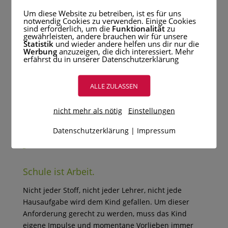
Die Antwort der Natur ist eine Andere:
Um diese Website zu betreiben, ist es für uns
notwendig Cookies zu verwenden. Einige Cookies
Dinge die wir nicht ändern können, sollten uns
sind erforderlich, um die
Funktionalität
zu
gewährleisten, andere brauchen wir für unsere
verändern! Es geht also um emotionale Annahme,
Statistik
und wieder andere helfen uns dir nur die
statt um Anpassung und damit um einen tiefen
Werbung
anzuzeigen, die dich interessiert. Mehr
erfährst du in unserer Datenschutzerklärung
inneren Wachstumsprozess.
Mit anderen Worten: Kinder brauchen weiche
ALLE ZULASSEN
Herzen, damit sie aus Fehlern lernen können.
nicht mehr als nötig
Einstellungen
Wie emotional stabil ist ein Kind? Kann es sich
Datenschutzerklärung
|
Impressum
emotional mäßigen und seine aufbrausenden
Gefühle ausgleichen?
Schule ist Arbeit.
Nicht jeder Stoff, nicht jeder Lehrer, nicht jede
Hausaufgabe wird dem Kind gefallen. Um dieser
Anforderung gerecht zu werden, muss das Kind
eigene Impulse und momentane Vorlieben immer