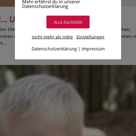
Mehr erfährst du in unserer
Datenschutzerklärung
N… UND LÖSEN
ALLE ZULASSEN
en Eltern häufig an ihre Grenzen. Wutausbrüche, Haare ziehen,
orieren oder sich selbst weh tun – aggressive Ausbrüche nehmen v
nicht mehr als nötig
Einstellungen
h...
Datenschutzerklärung
|
Impressum